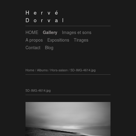
Hervé
Dorval
HOME
Gallery
Images et sons
A propos
Expositions
Tirages
Contact
Blog
Home
/
Albums
/
Hors-saison
/
5D-IMG-4614.jpg
5D-IMG-4614.jpg