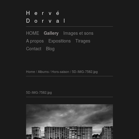
Hervé
Dorval
HOME
Gallery
Images et sons
A propos
Expositions
Tirages
Contact
Blog
Home
/
Albums
/
Hors-saison
/
5D-IMG-7582.jpg
5D-IMG-7582.jpg