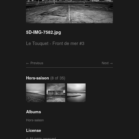
5D-IMG-7582.jpg
Le Touquet - Front de mer #3
Previous
Next
Hors-saison
(8 of 35)
Albums
Hors-saison
License
© All rights reserved